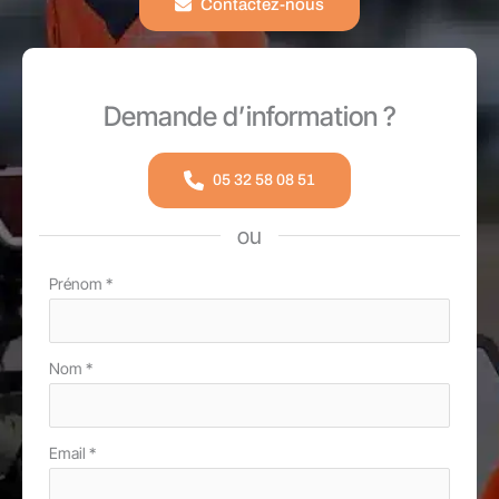
Contactez-nous
Demande d’information ?
05 32 58 08 51
ou
Formulaire
Prénom
*
simple
avec
Nom
*
téléphone
Email
*