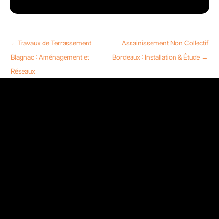
←
Travaux de Terrassement
Assainissement Non Collectif
Blagnac : Aménagement et
Bordeaux : Installation & Étude
→
Réseaux
Nous contacter
13 Rue Sainte-Ursule 31000 Toulouse