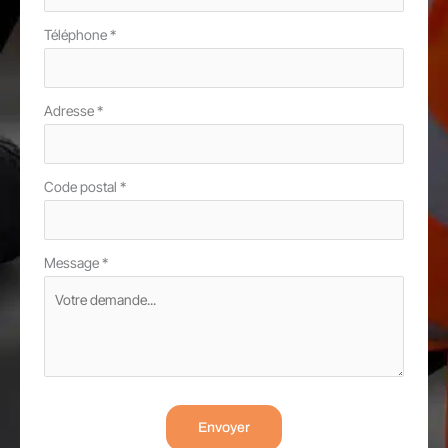
Téléphone
*
Adresse
*
Code postal
*
Message
*
Envoyer