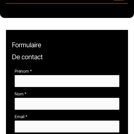
Formulaire
De contact
Formulaire
Prénom
*
simple
avec
Nom
*
téléphone
Email
*