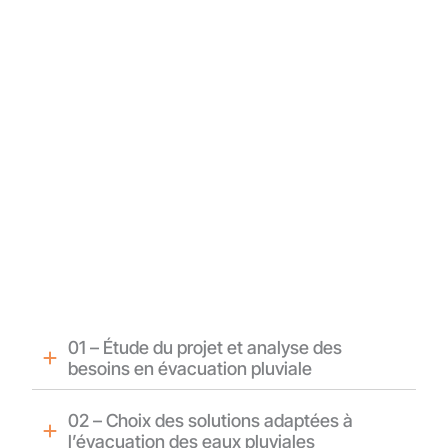
tapes clés de la création
seau pluvial
 intervention, nos techniciens analysent votre
ail pour garantir les performances du futur
nticiper tout risque d’engorgement ou
n.
01 – Étude du projet et analyse des
besoins en évacuation pluviale
02 – Choix des solutions adaptées à
l’évacuation des eaux pluviales