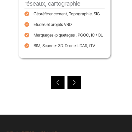
Terr
réseaux, cartographie
A
Géoréférencement, Topographie, SIG
E
Etudes et projets VRD
El
Marquages-piquetages , PGOC, IC / OL
T
BIM, Scanner 3D, Drone LiDAR, iTV