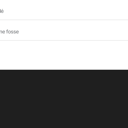
dé
nne fosse