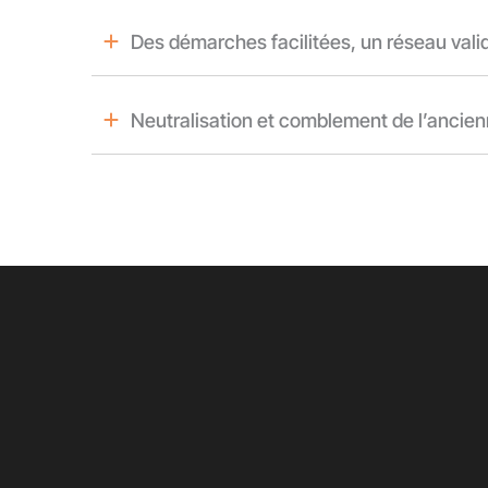
Des démarches facilitées, un réseau vali
Neutralisation et comblement de l’ancie
otre intervention,
tape par étape