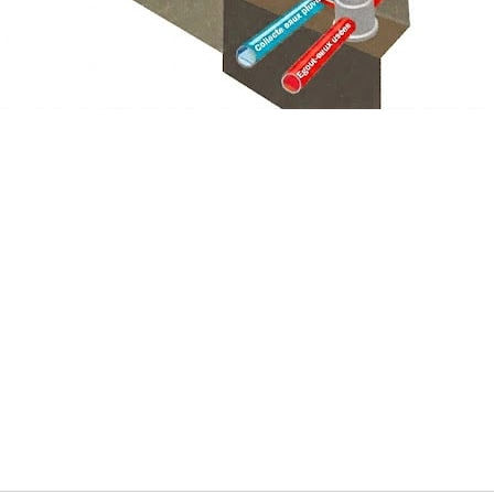
e,
t les tranchées, la pose des regards et le raccordement avec une 