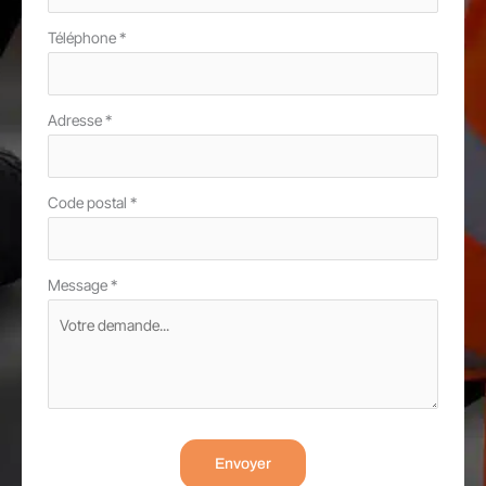
Téléphone
*
Adresse
*
Code postal
*
Message
*
Envoyer