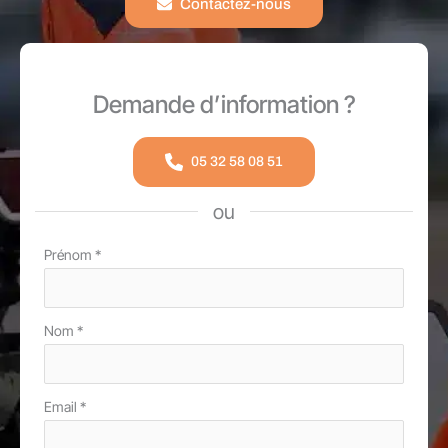
Contactez-nous
Demande d’information ?
05 32 58 08 51
ou
Formulaire
Prénom
*
simple
avec
Nom
*
téléphone
Email
*