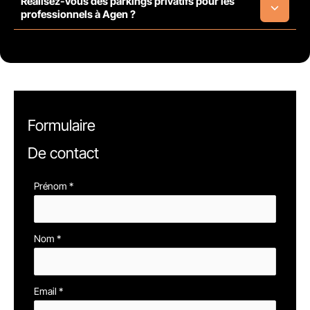
Réalisez-vous des parkings privatifs pour les
professionnels à Agen ?
Formulaire
De contact
Formulaire
Prénom
*
simple
avec
Nom
*
téléphone
Email
*