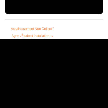
Assainissement Non Collectif
Agen : Étude et Installation
→
Nous contacter
13 Rue Sainte-Ursule 31000 Toulouse