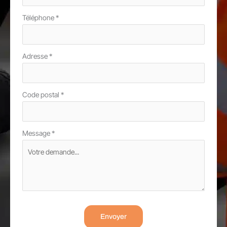
Téléphone
*
Adresse
*
Code postal
*
Message
*
Envoyer