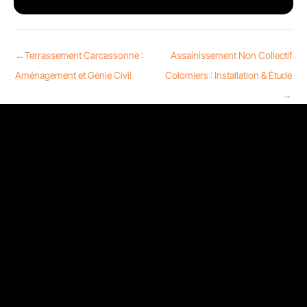
←
Terrassement Carcassonne :
Assainissement Non Collectif
Aménagement et Génie Civil
Colomiers : Installation & Étude
→
Nous contacter
13 Rue Sainte-Ursule 31000 Toulouse