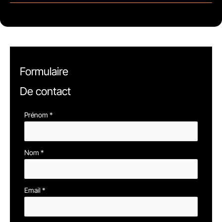
Formulaire
De contact
Formulaire
Prénom
*
simple
avec
Nom
*
téléphone
Email
*