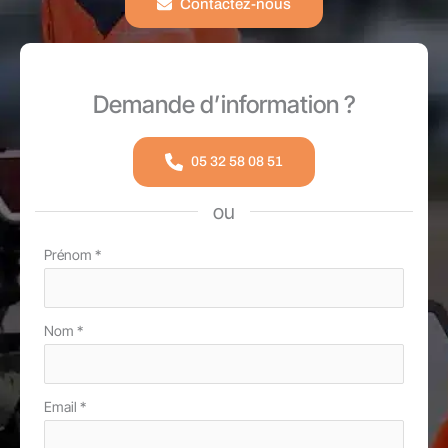
Contactez-nous
Demande d’information ?
05 32 58 08 51
ou
Formulaire
Prénom
*
simple
avec
Nom
*
téléphone
Email
*