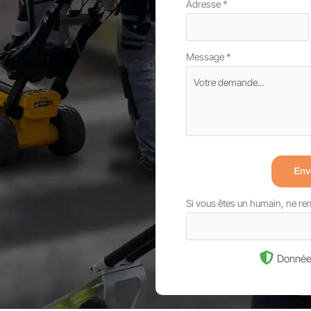
Adresse
*
Message
*
Env
Si vous êtes un humain, ne r
Donnée