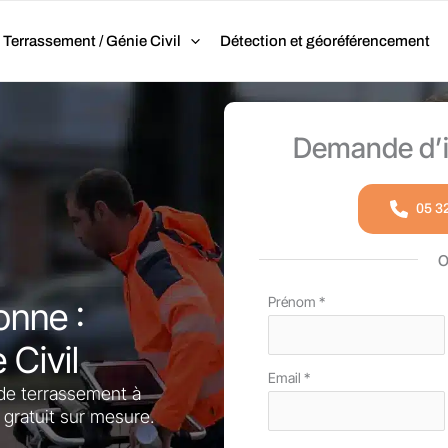
Terrassement / Génie Civil
Détection et géoréférencement
Demande d’i
05 3
Formulaire
Prénom
*
onne :
simple
Civil
avec
Email
*
téléphone
 de terrassement à
 gratuit sur mesure.