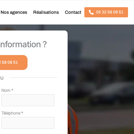
Nos agences
Réalisations
Contact
05 32 58 08 51
nformation ?
2 58 08 51
ou
Nom
*
Téléphone
*