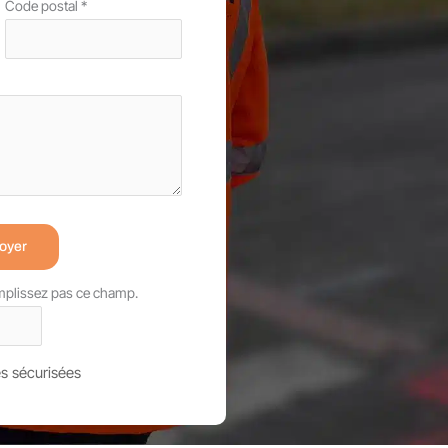
Code postal
*
oyer
emplissez pas ce champ.
s sécurisées