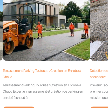
Terrassement Parking Toulouse : Création en Enrobé à
Détection de
Chaud
acoustique
Terrassement Parking Toulouse : Création en Enrobé à
Prévenir l’a
Chaud Expert en terrassement et création de parking en
premier coup
enrobé à chaud à
mission que