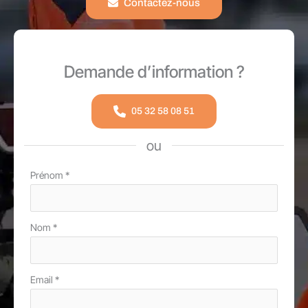
Contactez-nous
Demande d’information ?
05 32 58 08 51
ou
Formulaire
Prénom
*
simple
avec
Nom
*
téléphone
Email
*