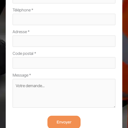
Téléphone
*
Adresse
*
Code postal
*
Message
*
Envoyer