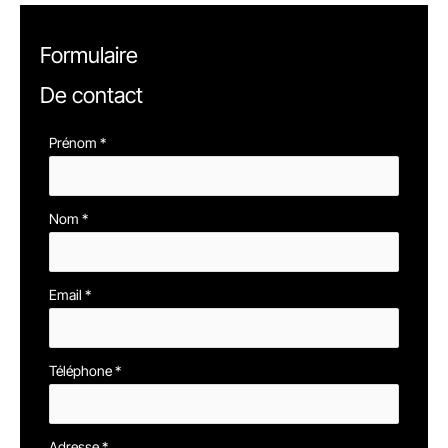
Formulaire
De contact
Formulaire
Prénom
*
simple
avec
Nom
*
téléphone
Email
*
Téléphone
*
Adresse
*