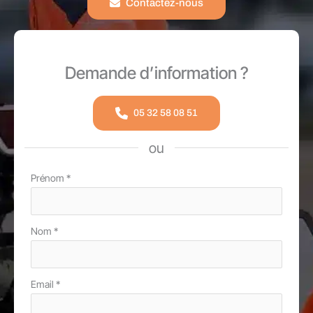
Contactez-nous
Demande d’information ?
05 32 58 08 51
ou
Formulaire
Prénom
*
simple
avec
Nom
*
téléphone
Email
*