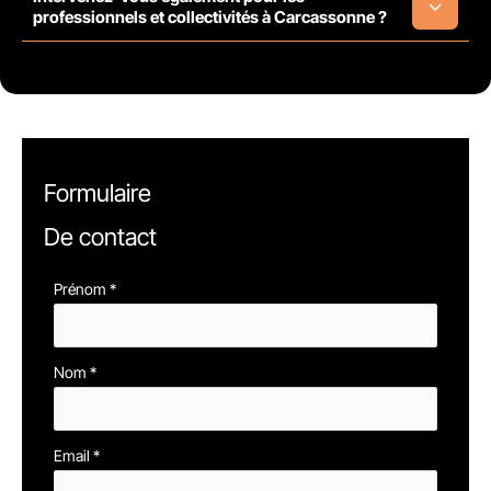
professionnels et collectivités à Carcassonne ?
Formulaire
De contact
Formulaire
Prénom
*
simple
avec
Nom
*
téléphone
Email
*