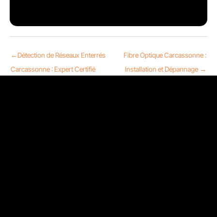
←
Détection de Réseaux Enterrés
Fibre Optique Carcassonne :
Carcassonne : Expert Certifié
Installation et Dépannage
→
Nous contacter
13 Rue Sainte-Ursule 31000 Toulouse