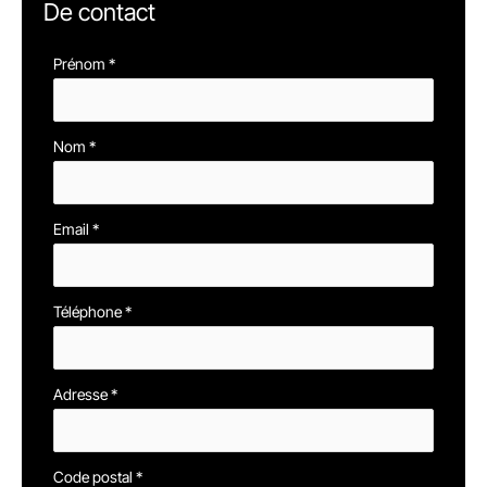
De contact
Formulaire
Prénom
*
simple
avec
Nom
*
téléphone
Email
*
Téléphone
*
Adresse
*
Code postal
*