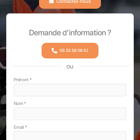
Contactez-nous
Demande d’information ?
05 32 58 08 51
ou
Formulaire
Prénom
*
simple
avec
Nom
*
téléphone
Email
*