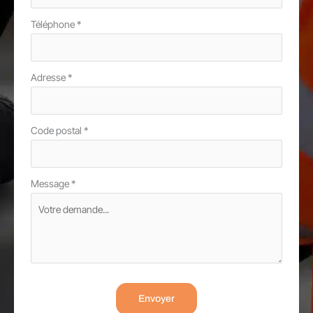
Téléphone
*
Adresse
*
Code postal
*
Message
*
Envoyer