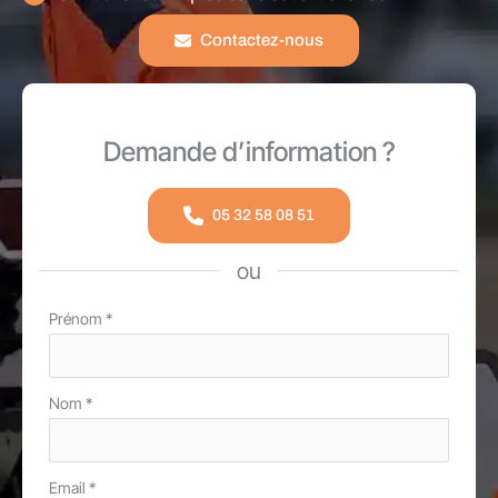
Contactez-nous
Demande d’information ?
05 32 58 08 51
ou
Formulaire
Prénom
*
simple
avec
Nom
*
téléphone
Email
*