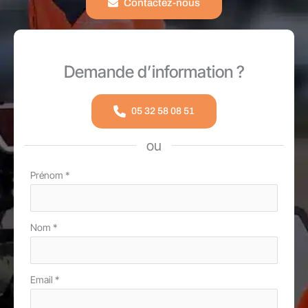
Contactez-nous
Demande d’information ?
05 32 58 08 51
ou
Formulaire
Prénom
*
simple
avec
Nom
*
téléphone
Email
*