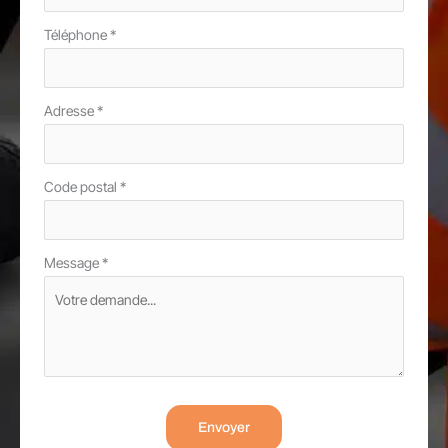
Téléphone
*
Adresse
*
Code postal
*
Message
*
Envoyer