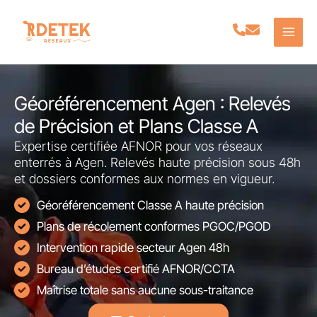
Aller
au
contenu
Géoréférencement Agen : Relevés
de Précision et Plans Classe A
Expertise certifiée AFNOR pour vos réseaux
enterrés à Agen. Relevés haute précision sous 48h
et dossiers conformes aux normes en vigueur.
Géoréférencement Classe A haute précision
Plans de récolement conformes PGOC/PGOD
Intervention rapide secteur Agen 48h
Bureau d’études certifié AFNOR/CCTA
Maîtrise totale sans aucune sous-traitance