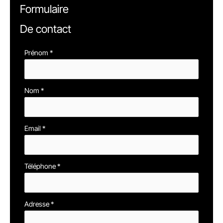
Formulaire
De contact
Formulaire
Prénom
*
simple
avec
Nom
*
téléphone
Email
*
Téléphone
*
Adresse
*