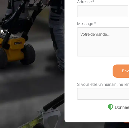
Adresse
*
Message
*
ment
Env
Si vous êtes un humain, ne r
Donnée