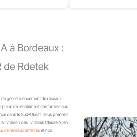
A à Bordeaux :
R de Rdetek
ns de géoréférencement de réseaux
 vos plans de récolement conformes aux
ence dans le Sud-Ouest, nous prenons
 la livraison des livrables Classe A, en
se de réseaux enterrés
et nos