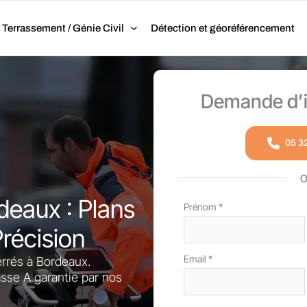
Terrassement / Génie Civil
Détection et géoréférencement
Demande d’i
05 3
eaux : Plans
Formulaire
Prénom
*
simple
récision
avec
Email
*
téléphone
rrés à Bordeaux.
asse A garantie par nos