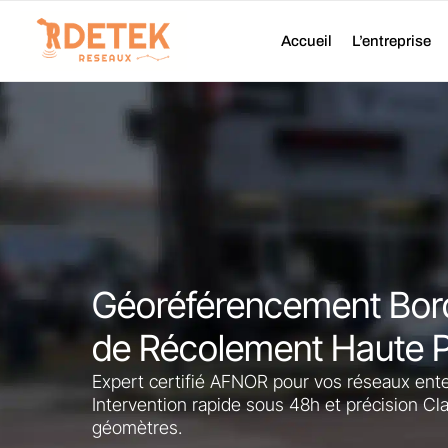
Aller
au
Accueil
L’entreprise
contenu
Géoréférencement Bord
de Récolement Haute P
Expert certifié AFNOR pour vos réseaux ente
Intervention rapide sous 48h et précision Cl
géomètres.