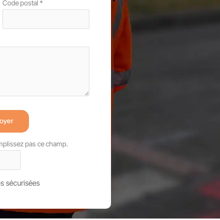
Code postal
*
oyer
emplissez pas ce champ.
s sécurisées