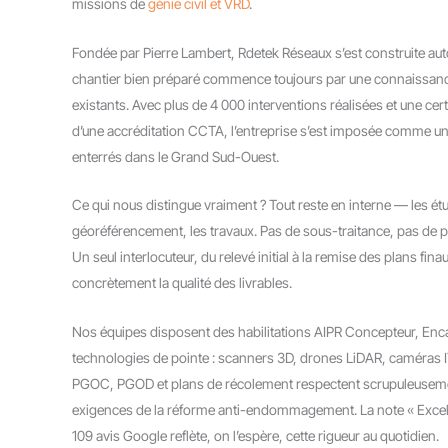
missions de
génie civil et VRD
.
Fondée par Pierre Lambert, Rdetek Réseaux s’est construite aut
chantier bien préparé commence toujours par une connaissanc
existants. Avec plus de 4 000 interventions réalisées et une c
d’une accréditation CCTA, l’entreprise s’est imposée comme un
enterrés dans le Grand Sud-Ouest.
Ce qui nous distingue vraiment ? Tout reste en interne — les étu
géoréférencement, les travaux. Pas de sous-traitance, pas de pe
Un seul interlocuteur, du relevé initial à la remise des plans fi
concrètement la qualité des livrables.
Nos équipes disposent des habilitations AIPR Concepteur, Encad
technologies de pointe : scanners 3D, drones LiDAR, caméras I
PGOC, PGOD et plans de récolement respectent scrupuleusemen
exigences de la réforme anti-endommagement. La note « Excell
109 avis Google reflète, on l’espère, cette rigueur au quotidien.