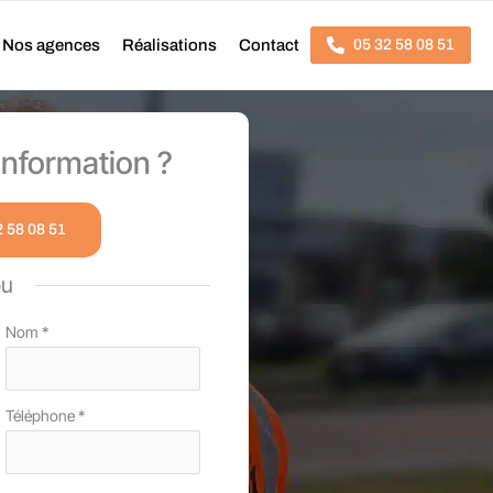
Nos agences
Réalisations
Contact
05 32 58 08 51
nformation ?
2 58 08 51
ou
Nom
*
Téléphone
*