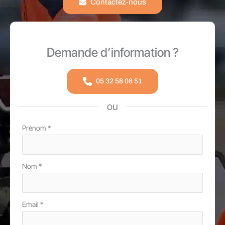
Contactez-nous
Demande d’information ?
05 32 58 08 51
ou
Formulaire
Prénom
*
simple
avec
Nom
*
téléphone
Email
*