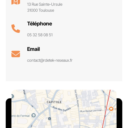
13 Rue Sainte-Ursule
31000 Toulouse
Téléphone
05 32 58 08 51
Email
contact@rdetek-reseaux.fr