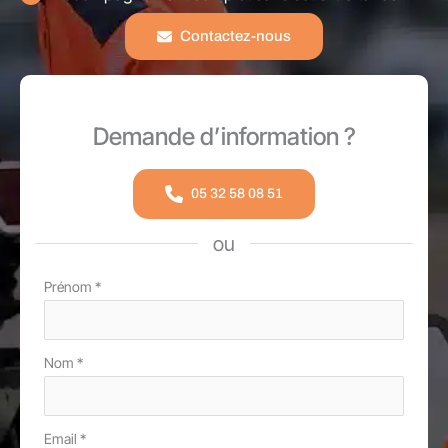
Contactez-nous
Demande d’information ?
05 32 58 08 51
ou
Formulaire
Prénom
*
simple
avec
Nom
*
téléphone
Email
*