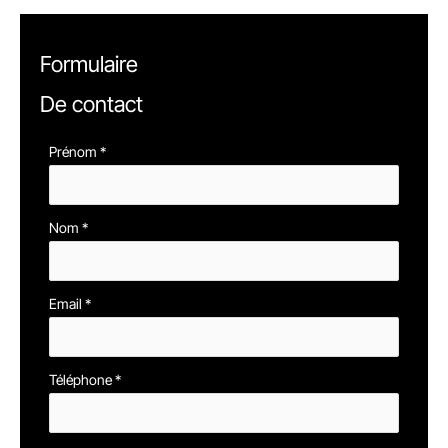
Formulaire
De contact
Formulaire
Prénom
*
simple
avec
Nom
*
téléphone
Email
*
Téléphone
*