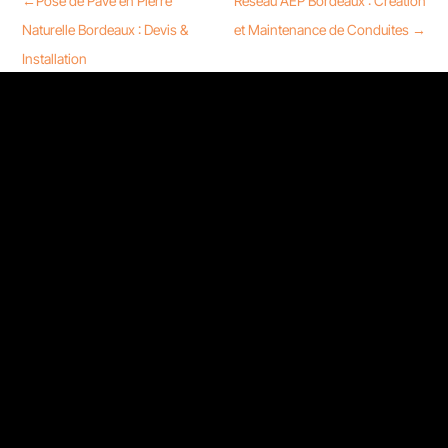
←
Pose de Pavé en Pierre
Réseau AEP Bordeaux : Création
Naturelle Bordeaux : Devis &
et Maintenance de Conduites
→
Installation
Nous contacter
13 Rue Sainte-Ursule 31000 Toulouse
05 32 58 08 51
06 26 82 42 39
contact@rdetek-reseaux.fr