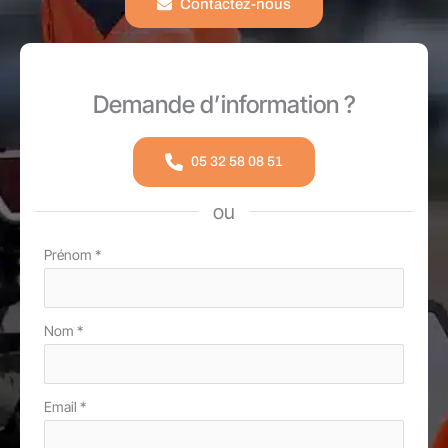
Contactez-nous
Demande d’information ?
05 32 58 08 51
ou
Formulaire
Prénom
*
simple
avec
Nom
*
téléphone
Email
*