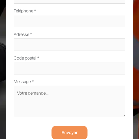
Téléphone
*
Adresse
*
Code postal
*
Message
*
Envoyer