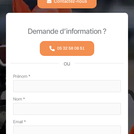
Contactez-nous
Demande d’information ?
05 32 58 08 51
ou
Formulaire
Prénom
*
simple
avec
Nom
*
téléphone
Email
*