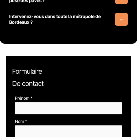
pose des pavés ?
Intervenez-vous dans toute la métropole de
Bordeaux ?
Formulaire
De contact
Formulaire
Prénom
*
simple
avec
Nom
*
téléphone