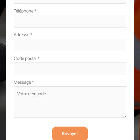
Téléphone
*
Adresse
*
Code postal
*
Message
*
Envoyer