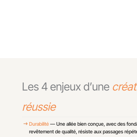
individuellement sur un lit de sable s
surface plane, solide et pérenne.
Les 4 enjeux d’une
créat
réussie
Durabilité
— Une allée bien conçue, avec des fond
revêtement de qualité, résiste aux passages répété