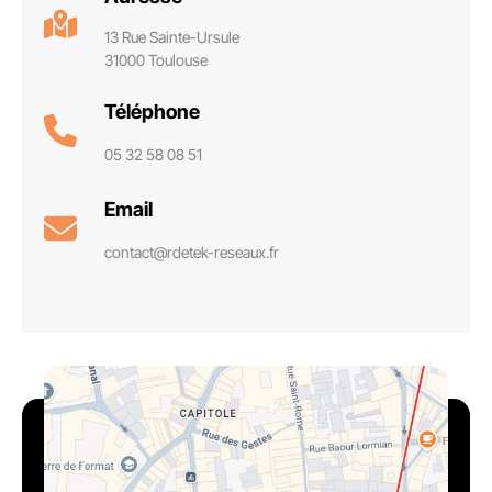
13 Rue Sainte-Ursule
31000 Toulouse
Téléphone
05 32 58 08 51
Email
contact@rdetek-reseaux.fr