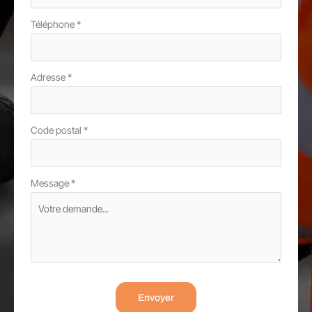
Téléphone
*
Adresse
*
Code postal
*
Message
*
Envoyer