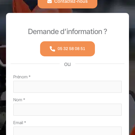
Contactez-nous
Demande d’information ?
05 32 58 08 51
ou
Formulaire
Prénom
*
simple
avec
Nom
*
téléphone
Email
*