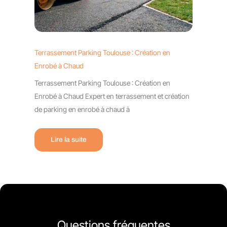
Terrassement Parking Toulouse : Création en
Enrobé à Chaud
Terrassement Parking Toulouse : Création en
Enrobé à Chaud Expert en terrassement et création
de parking en enrobé à chaud à
Lire la suite
Questions fréquentes