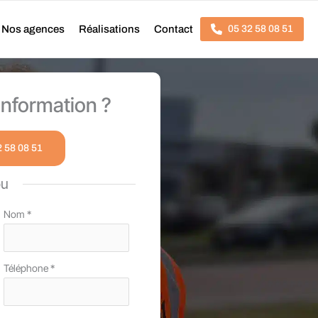
Nos agences
Réalisations
Contact
05 32 58 08 51
nformation ?
2 58 08 51
ou
Nom
*
Téléphone
*