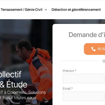
Terrassement / Génie Civil
Détection et géoréférencement
Demande d’i
05 3
Formulaire
Prénom
*
lectif
simple
 & Étude
avec
Email
*
téléphone
if à Colomiers. Solutions
 fosse toutes eaux.