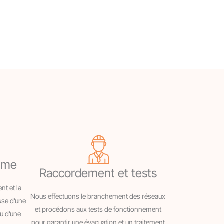
tème
Raccordement et tests
nt et la
Nous effectuons le branchement des réseaux
sse d’une
et procédons aux tests de fonctionnement
ou d’une
pour garantir une évacuation et un traitement