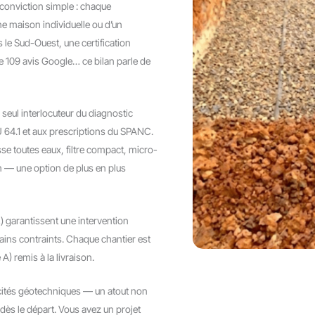
 conviction simple : chaque
une maison individuelle ou d’un
 le Sud-Ouest, une certification
e 109 avis Google… ce bilan parle de
seul interlocuteur du diagnostic
 64.1 et aux prescriptions du SPANC.
osse toutes eaux, filtre compact, micro-
n — une option de plus en plus
 garantissent une intervention
ins contraints. Chaque chantier est
 remis à la livraison.
icités géotechniques — un atout non
dès le départ. Vous avez un projet