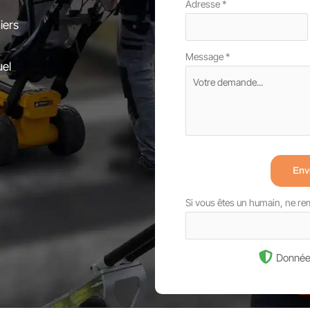
Adresse
*
iers
Message
*
uel
Env
Si vous êtes un humain, ne r
Donnée