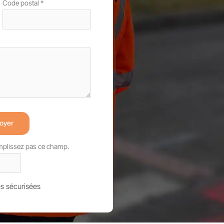
Code postal
*
oyer
emplissez pas ce champ.
s sécurisées