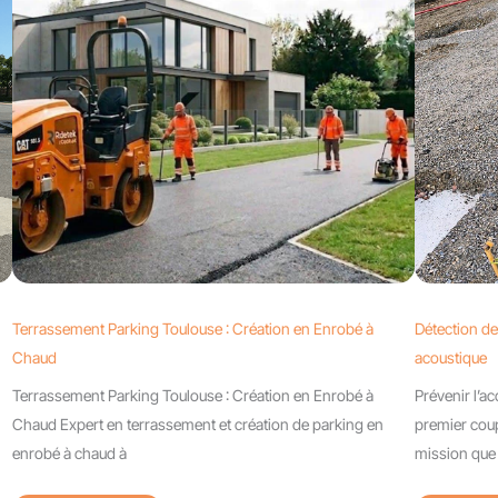
Terrassement Parking Toulouse : Création en Enrobé à
Détection de
Chaud
acoustique
Terrassement Parking Toulouse : Création en Enrobé à
Prévenir l’a
Chaud Expert en terrassement et création de parking en
premier coup
enrobé à chaud à
mission que