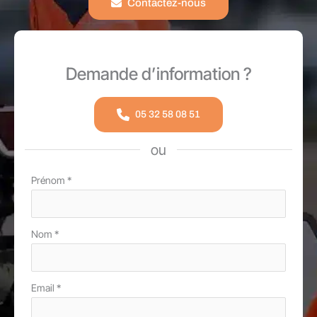
Contactez-nous
Demande d’information ?
05 32 58 08 51
ou
Formulaire
Prénom
*
simple
avec
Nom
*
téléphone
Email
*