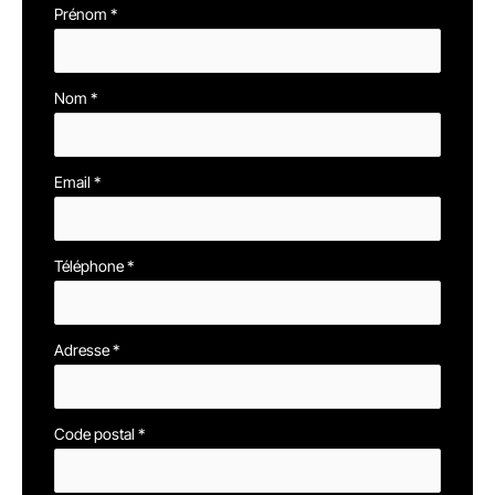
Formulaire
Prénom
*
simple
avec
Nom
*
téléphone
Email
*
Téléphone
*
Adresse
*
Code postal
*