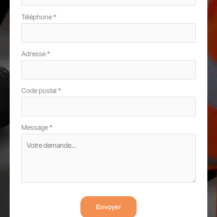
Téléphone
*
Adresse
*
Code postal
*
Message
*
Envoyer