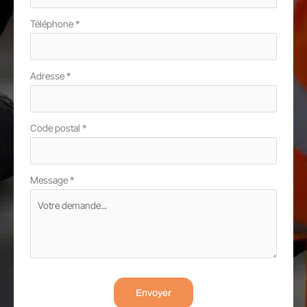
Téléphone
*
Adresse
*
Code postal
*
Message
*
Envoyer