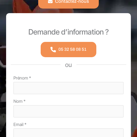
Contactez-nous
Demande d’information ?
05 32 58 08 51
ou
Formulaire
Prénom
*
simple
avec
Nom
*
téléphone
Email
*