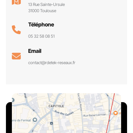
13 Rue Sainte-Ursule
31000 Toulouse
Téléphone
05 32 58 08 51
Email
contact@rdetek-reseaux.fr