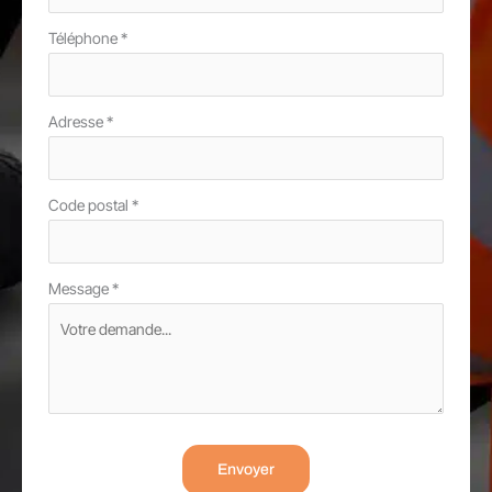
Téléphone
*
Adresse
*
Code postal
*
Message
*
Envoyer