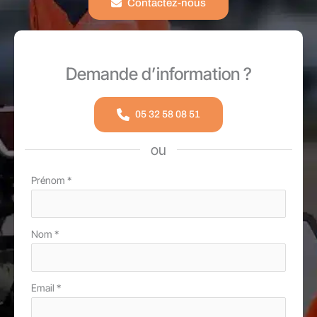
Contactez-nous
Demande d’information ?
05 32 58 08 51
ou
Formulaire
Prénom
*
simple
avec
Nom
*
téléphone
Email
*