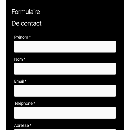
Formulaire
De contact
Formulaire
Prénom
*
simple
avec
Nom
*
téléphone
Email
*
Téléphone
*
Adresse
*