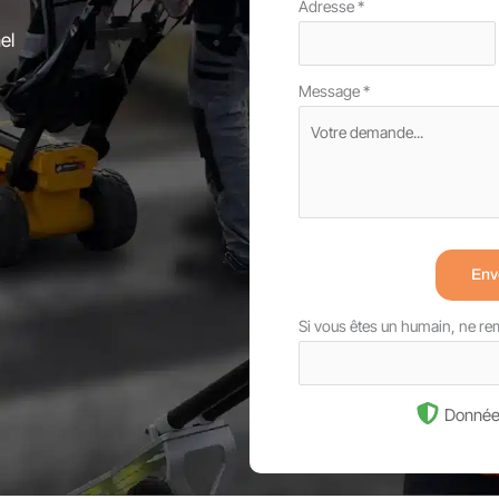
Adresse
*
el
Message
*
Env
Si vous êtes un humain, ne r
Donnée