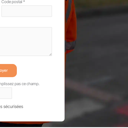
Code postal
*
oyer
emplissez pas ce champ.
s sécurisées