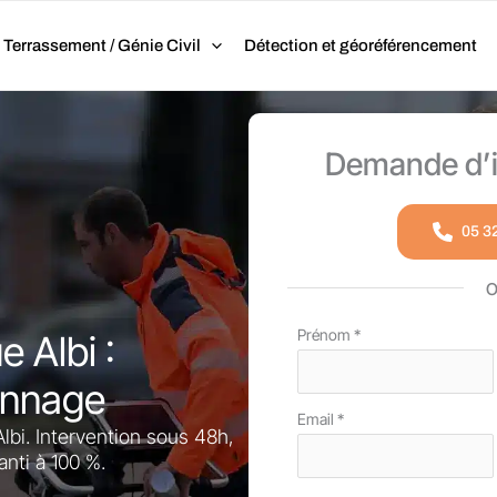
Terrassement / Génie Civil
Détection et géoréférencement
Demande d’i
05 3
Formulaire
Prénom
*
e Albi :
simple
annage
avec
Email
*
téléphone
 Albi. Intervention sous 48h,
nti à 100 %.