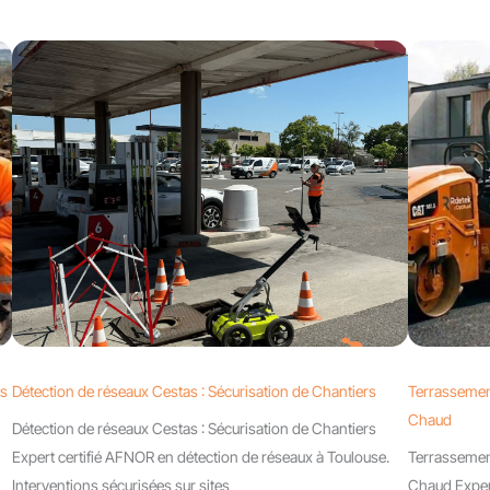
ts
Détection de réseaux Cestas : Sécurisation de Chantiers
Terrassemen
Chaud
Détection de réseaux Cestas : Sécurisation de Chantiers
Expert certifié AFNOR en détection de réseaux à Toulouse.
Terrassemen
Interventions sécurisées sur sites
Chaud Expert