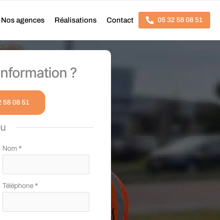
Nos agences
Réalisations
Contact
05 32 58 08 51
nformation ?
2 58 08 51
ou
Nom
*
Téléphone
*