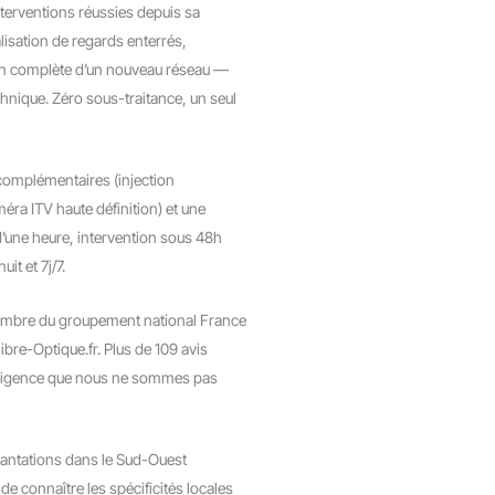
nterventions réussies depuis sa
alisation de regards enterrés,
on complète d’un nouveau réseau —
hnique. Zéro sous-traitance, un seul
complémentaires (injection
éra ITV haute définition) et une
s d’une heure, intervention sous 48h
it et 7j/7.
embre du groupement national France
bre-Optique.fr. Plus de 109 avis
’exigence que nous ne sommes pas
lantations dans le Sud-Ouest
 connaître les spécificités locales