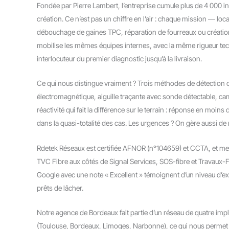
Fondée par Pierre Lambert, l’entreprise cumule plus de 4 000 i
création. Ce n’est pas un chiffre en l’air : chaque mission — loc
débouchage de gaines TPC, réparation de fourreaux ou créati
mobilise les mêmes équipes internes, avec la même rigueur tec
interlocuteur du premier diagnostic jusqu’à la livraison.
Ce qui nous distingue vraiment ? Trois méthodes de détection 
électromagnétique, aiguille traçante avec sonde détectable, cam
réactivité qui fait la différence sur le terrain : réponse en moin
dans la quasi-totalité des cas. Les urgences ? On gère aussi de nu
Rdetek Réseaux est certifiée AFNOR (n°104659) et CCTA, et m
TVC Fibre aux côtés de Signal Services, SOS-fibre et Travaux-Fi
Google avec une note « Excellent » témoignent d’un niveau d
prêts de lâcher.
Notre agence de Bordeaux fait partie d’un réseau de quatre imp
(Toulouse, Bordeaux, Limoges, Narbonne), ce qui nous permet de