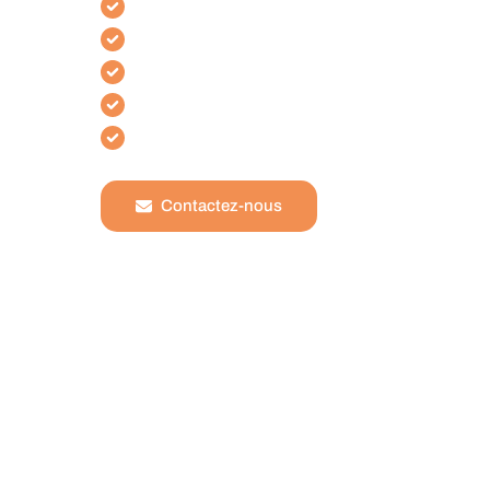
Spécialiste raccordement fibre à Bordeaux
Intervention garantie sous 48 heures
Déblocage efficace de fourreaux obstrués
Aucun recours à la sous-traitance
Expertise certifiée AFNOR et CCTA
Contactez-nous