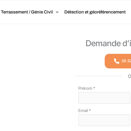
Terrassement / Génie Civil
Détection et géoréférencement
Demande d’i
05 3
Formulaire
Prénom
*
que Bordeaux :
simple
ement
avec
Email
*
téléphone
 à Bordeaux. Intervention
garanti sans sous-traitance.