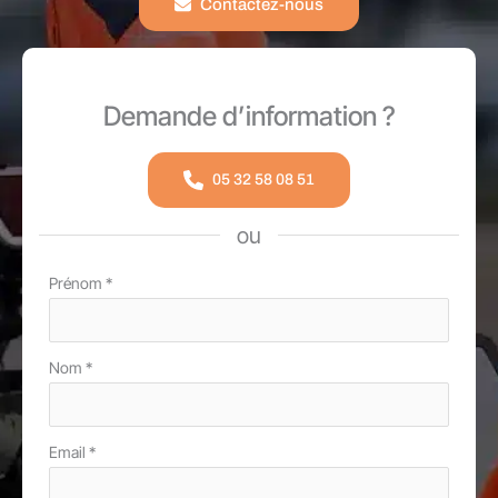
Contactez-nous
Demande d’information ?
05 32 58 08 51
ou
Formulaire
Prénom
*
simple
avec
Nom
*
téléphone
Email
*