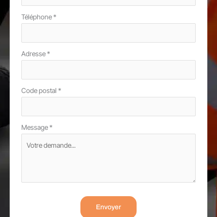
Téléphone
*
Adresse
*
Code postal
*
Message
*
Envoyer