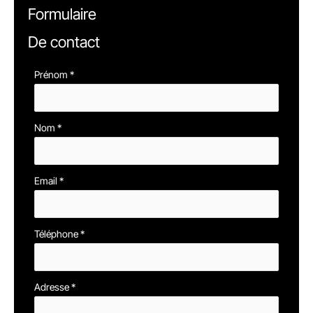
Formulaire
De contact
Formulaire
Prénom
*
simple
avec
Nom
*
téléphone
Email
*
Téléphone
*
Adresse
*