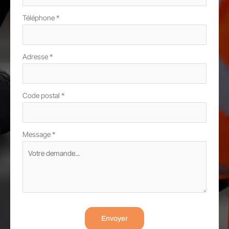
Téléphone
*
Adresse
*
Code postal
*
Message
*
Envoyer