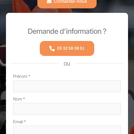
Contactez-nous
Demande d’information ?
05 32 58 08 51
ou
Formulaire
Prénom
*
simple
avec
Nom
*
téléphone
Email
*