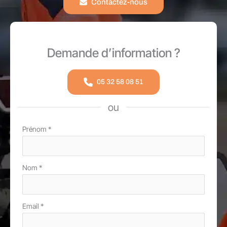
Contactez-nous
Demande d’information ?
05 32 58 08 51
ou
Formulaire
Prénom
*
simple
avec
Nom
*
téléphone
Email
*