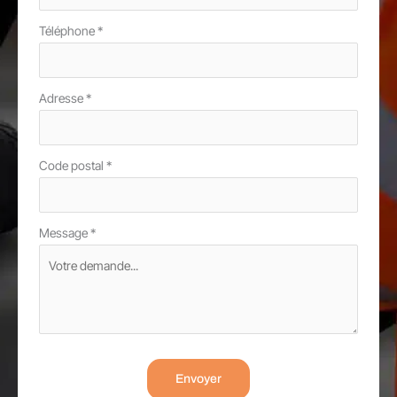
Téléphone
*
Adresse
*
Code postal
*
Message
*
Envoyer