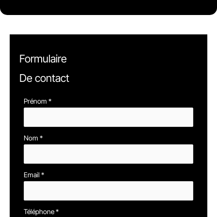
Formulaire
De contact
Formulaire
Prénom
*
simple
avec
Nom
*
téléphone
Email
*
Téléphone
*