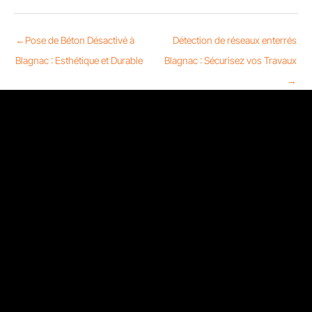
←
Pose de Béton Désactivé à
Détection de réseaux enterrés
Blagnac : Esthétique et Durable
Blagnac : Sécurisez vos Travaux
→
Nous contacter
13 Rue Sainte-Ursule 31000 Toulouse
05 32 58 08 51