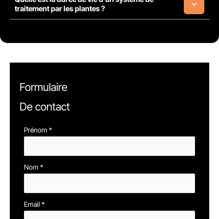
traitement par les plantes ?
Formulaire
De contact
Formulaire
Prénom
*
simple
avec
Nom
*
téléphone
Email
*