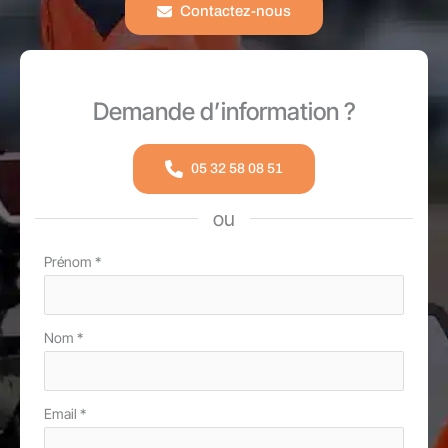
Contactez-nous
Demande d’information ?
05 32 58 08 51
ou
Formulaire
Prénom
*
simple
avec
Nom
*
téléphone
Email
*