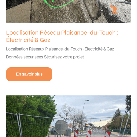
Localisation Réseau Plaisance-du-Touch :
Électricité & Gaz
Localisation Réseaux Plaisance-du-Touch : Électricité & Gaz
Données sécurisées Sécurisez votre projet
Localisation
En savoir plus
Réseau
Plaisance-
du-
Touch
:
Électricité
&
Gaz