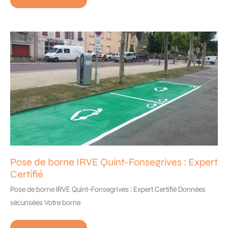
Piquetage
à
Cugnaux
:
Sécurisez
vos
Chantiers
Pose de borne IRVE Quint-Fonsegrives : Expert
Certifié
Pose de borne IRVE Quint-Fonsegrives : Expert Certifié Données
sécurisées Votre borne