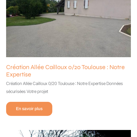
Création Allée Cailloux 0/20 Toulouse : Notre
Expertise
Création Allée Cailloux 0/20 Toulouse : Notre Expertise Données
sécurisées Votre projet
Création
En savoir plus
Allée
Cailloux
0/20
Toulouse
:
Notre