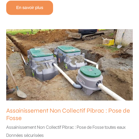
Subvention
En savoir plus
Raccordement
Fibre
:
Obtenez
l’Aide
de
l’État
Assainissement Non Collectif Pibrac : Pose de
Fosse
Assainissement Non Collectif Pibrac : Pose de Fosse toutes eaux
Données sécurisées