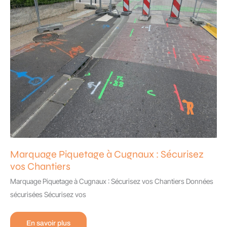
Marquage Piquetage à Cugnaux : Sécurisez
vos Chantiers
Marquage Piquetage à Cugnaux : Sécurisez vos Chantiers Données
sécurisées Sécurisez vos
Marquage
En savoir plus