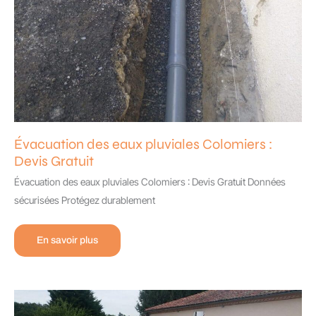
Évacuation des eaux pluviales Colomiers :
Devis Gratuit
Évacuation des eaux pluviales Colomiers : Devis Gratuit Données
sécurisées Protégez durablement
Évacuation
En savoir plus
des
eaux
pluviales
Colomiers
:
Devis
Gratuit