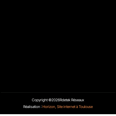
Nous contacter
13 Rue Sainte-Ursule 31000 Toulouse
05 32 58 08 51
06 26 82 42 39
contact@rdetek-reseaux.fr
Liens rapides
Blog
Activités
Mentions Légales
Copyright ©
2026
Rdetek Réseaux
Charte d’utilisation des données
Réalisation :
Horizon, Site internet à Toulouse
Obtenir un devis
Appelez-nous