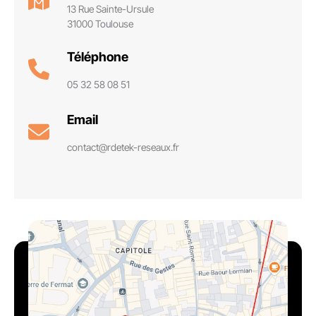
13 Rue Sainte-Ursule
31000 Toulouse
Téléphone
05 32 58 08 51
Email
contact@rdetek-reseaux.fr