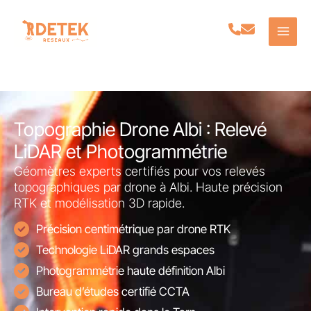
Aller
au
contenu
Topographie Drone Albi : Relevé
LiDAR et Photogrammétrie
Géomètres experts certifiés pour vos relevés
topographiques par drone à Albi. Haute précision
RTK et modélisation 3D rapide.
Précision centimétrique par drone RTK
Technologie LiDAR grands espaces
Photogrammétrie haute définition Albi
Bureau d’études certifié CCTA