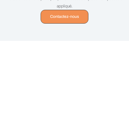
appliqué.
Contactez-nous
Une équipe qualifiée à votre service
Notre agence limougeaude propose une expertise
complète en détection de réseaux enterrés pour les
particuliers, les professionnels, les syndics de copropriété
et les collectivités de Haute-Vienne.