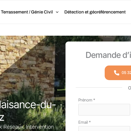
Terrassement / Génie Civil
Détection et géoréférencement
Demande d’i
05 3
Formulaire
Prénom
*
laisance-du-
simple
az
avec
Email
*
téléphone
k Réseaux. Intervention