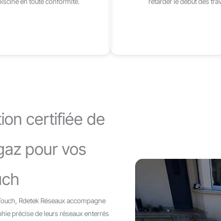
piscine en toute conformité.
retarder le début des tra
ion certifiée de
 gaz pour vos
uch
u-Touch, Rdetek Réseaux accompagne
aphie précise de leurs réseaux enterrés