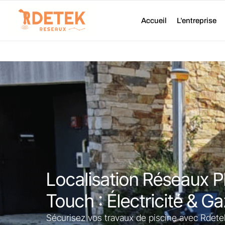
Aller
au
Accueil
L’entreprise
contenu
Localisation Réseaux P
Touch : Électricité & G
Sécurisez vos travaux de piscine avec Rdete