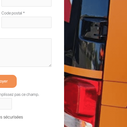
Code postal
*
oyer
emplissez pas ce champ.
s sécurisées