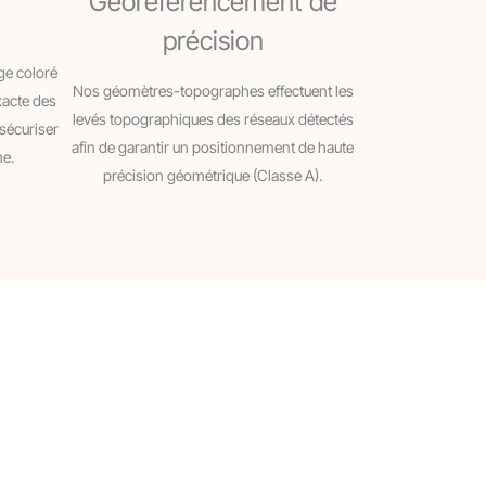
Géoréférencement de
précision
ge coloré
Nos géomètres-topographes effectuent les
xacte des
levés topographiques des réseaux détectés
 sécuriser
afin de garantir un positionnement de haute
ne.
précision géométrique (Classe A).