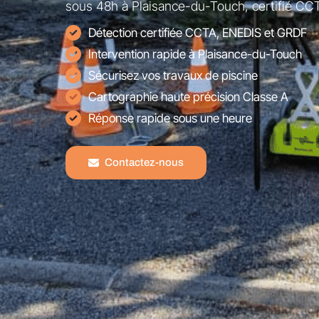
sous 48h à Plaisance-du-Touch, certifié CCT
Détection certifiée CCTA, ENEDIS et GRDF
Intervention rapide à Plaisance-du-Touch
Sécurisez vos travaux de piscine
Cartographie haute précision Classe A
Réponse rapide sous une heure
Contactez-nous