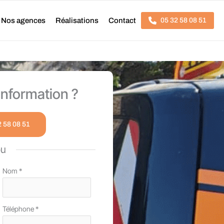
Nos agences
Réalisations
Contact
05 32 58 08 51
nformation ?
2 58 08 51
ou
Nom
*
Téléphone
*