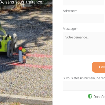
A, sans sous-traitance.
Adresse
*
Message
*
Env
Si vous êtes un humain, ne r
Donnée