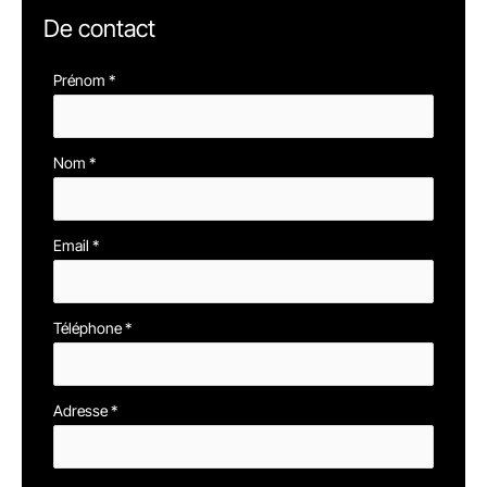
De contact
Formulaire
Prénom
*
simple
avec
Nom
*
téléphone
Email
*
Téléphone
*
Adresse
*