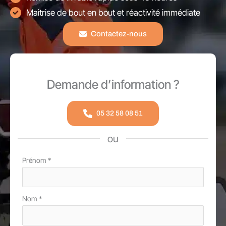
Maitrise de bout en bout et réactivité immédiate
Contactez-nous
Demande d’information ?
05 32 58 08 51
ou
Formulaire
Prénom
*
simple
avec
Nom
*
téléphone