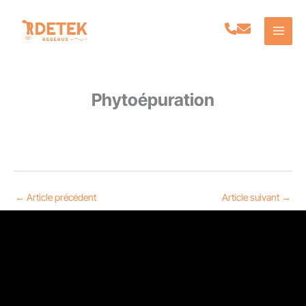
Aller
au
contenu
Phytoépuration
←
Article précédent
Article suivant
→