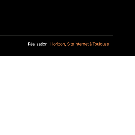
ns rapides
g
vités
tions Légales
te d’utilisation des données
Réalisation :
Horizon, Site internet à Toulouse