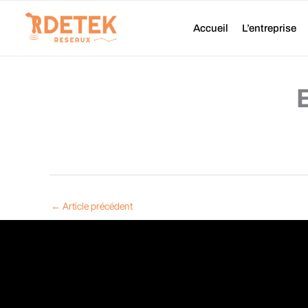
Aller
au
Accueil
L’entreprise
contenu
←
Article précédent