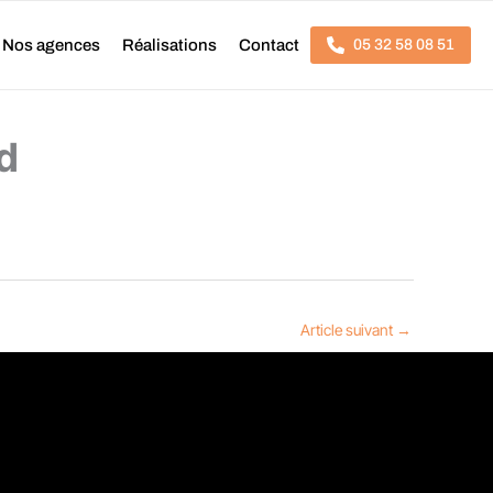
Nos agences
Réalisations
Contact
05 32 58 08 51
d
Article suivant
→