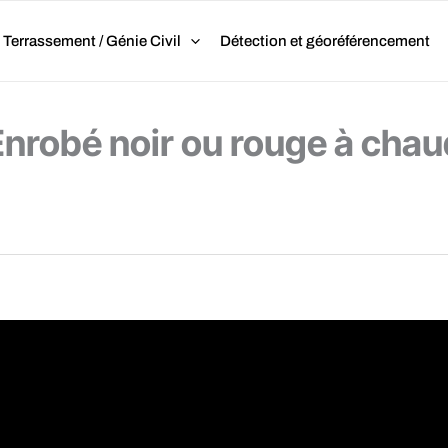
Terrassement / Génie Civil
Détection et géoréférencement
Enrobé noir ou rouge à chau