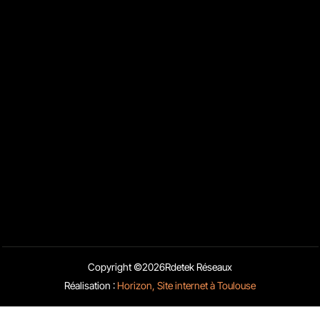
Nous contacter
13 Rue Sainte-Ursule 31000 Toulouse
05 32 58 08 51
06 26 82 42 39
contact@rdetek-reseaux.fr
Liens rapides
Blog
Activités
Mentions Légales
Copyright ©
2026
Rdetek Réseaux
Charte d’utilisation des données
Réalisation :
Horizon, Site internet à Toulouse
Obtenir un devis
Appelez-nous